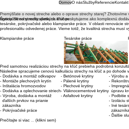
Domov
O nás
Služby
Referencie
Kontakt
Premýšľate o novej streche alebo o oprave strechy starej? Zhotovíme v
Špecialisti na strechy všetkých druhov
krytiny. Strechy realizujeme na kľúč poskytujeme ako komplexnú dodá
tesárske, pokrývačské alebo klampiarske práce. V oblasti renovácie s
profesionalitu odvedenej práce. Vieme totiž, že kvalitná strecha musí v
Klampiarske práce
Tesárske práce
Pred samotnou realizáciou strechy na kľúč prebieha podrobná konzultác
Následne spracujeme cenovú kalkuláciu strechy na kľúč a po dohode 
- Dodávka a montáž odkvapov
- Betónové krytiny
- Výrobu a
- Montáže plechových krytín
- Pálené krytiny
- Rekonštr
- Inštalácia hromozvodov
- Plechové krytiny
- Impregná
- Dodávka a oplechovanie striech
- Vláknocementové krytiny
úpravu kr
- Výroba, dodávka a montáž
- Asfaltové krytiny
- Podbitie 
ďalších prvkov na prianie
- Izoláciu 
zákazníka
- Iné tesár
- Pokrývačské práce
zákazník
- Ďalšie sl
Prečítajte si viac ... (klikni sem)